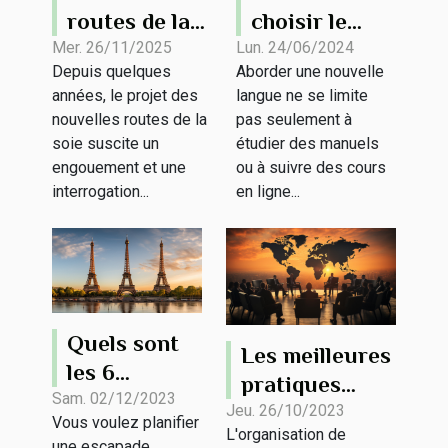
routes de la
choisir le
soie, une
programme
Mer. 26/11/2025
Lun. 24/06/2024
Depuis quelques
Aborder une nouvelle
analyse par
de séjour
années, le projet des
langue ne se limite
un expert sur
linguistique
nouvelles routes de la
pas seulement à
la Chine
idéal pour
soie suscite un
étudier des manuels
vous
engouement et une
ou à suivre des cours
interrogation...
en ligne...
Quels sont
Les meilleures
les 6
pratiques
monuments
Sam. 02/12/2023
pour
Jeu. 26/10/2023
Vous voulez planifier
historiques
L'organisation de
l'organisation
une escapade