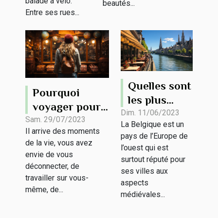
balade à vélo.
beautés...
Entre ses rues...
Quelles sont
Pourquoi
les plus
voyager pour
beaux sites
Dim. 11/06/2023
son stage de
Sam. 29/07/2023
La Belgique est un
touristiques
Il arrive des moments
développement
pays de l’Europe de
de la
de la vie, vous avez
personnel ?
l’ouest qui est
envie de vous
Belgique ?
surtout réputé pour
déconnecter, de
ses villes aux
travailler sur vous-
aspects
même, de...
médiévales...