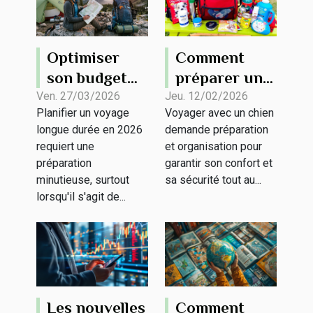
Optimiser
Comment
son budget
préparer un
pour un
kit de voyage
Ven. 27/03/2026
Jeu. 12/02/2026
Planifier un voyage
Voyager avec un chien
voyage
pour votre
longue durée en 2026
demande préparation
longue durée
chien ?
requiert une
et organisation pour
en 2026
préparation
garantir son confort et
minutieuse, surtout
sa sécurité tout au...
lorsqu'il s'agit de...
Les nouvelles
Comment