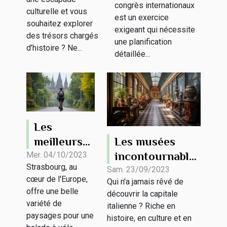
à visiter lors
congrès internationaux
de congrès
culturelle et vous
est un exercice
d’une sortie
souhaitez explorer
internationaux
exigeant qui nécessite
touristique
des trésors chargés
une planification
d’histoire ? Ne...
?
détaillée...
Les
Les musées
meilleurs
incontournables
itinéraires
Mer. 04/10/2023
Strasbourg, au
de Rome
pour une
Sam. 23/09/2023
cœur de l'Europe,
Qui n'a jamais rêvé de
promenade
offre une belle
découvrir la capitale
à vélo à
variété de
italienne ? Riche en
Strasbourg
paysages pour une
histoire, en culture et en