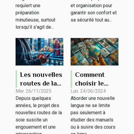
longue durée
chien ?
requiert une
et organisation pour
en 2026
préparation
garantir son confort et
minutieuse, surtout
sa sécurité tout au...
lorsqu'il s'agit de...
Les nouvelles
Comment
routes de la
choisir le
soie, une
programme
Mer. 26/11/2025
Lun. 24/06/2024
Depuis quelques
Aborder une nouvelle
analyse par
de séjour
années, le projet des
langue ne se limite
un expert sur
linguistique
nouvelles routes de la
pas seulement à
la Chine
idéal pour
soie suscite un
étudier des manuels
vous
engouement et une
ou à suivre des cours