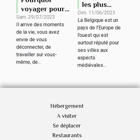
les plus
voyager pour
beaux sites
Dim. 11/06/2023
son stage de
Sam. 29/07/2023
La Belgique est un
touristiques
Il arrive des moments
développement
pays de l’Europe de
de la
de la vie, vous avez
personnel ?
l’ouest qui est
envie de vous
Belgique ?
surtout réputé pour
déconnecter, de
ses villes aux
travailler sur vous-
aspects
même, de...
médiévales...
Hébergement
A visiter
Se déplacer
Restaurants