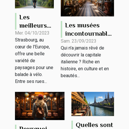
Les
Les musées
meilleurs
incontournables
itinéraires
Mer. 04/10/2023
Strasbourg, au
de Rome
pour une
Sam. 23/09/2023
cœur de l'Europe,
Qui n'a jamais rêvé de
promenade
offre une belle
découvrir la capitale
à vélo à
variété de
italienne ? Riche en
Strasbourg
paysages pour une
histoire, en culture et en
balade à vélo.
beautés...
Entre ses rues...
Quelles sont
Pourquoi