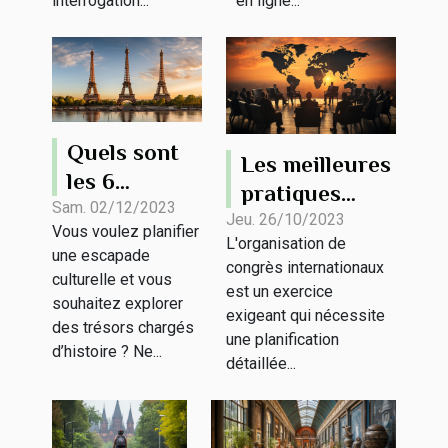
interrogation...
en ligne...
Quels sont
Les meilleures
les 6
pratiques
monuments
Sam. 02/12/2023
pour
Jeu. 26/10/2023
Vous voulez planifier
historiques
L'organisation de
l'organisation
une escapade
à visiter lors
congrès internationaux
de congrès
culturelle et vous
est un exercice
d’une sortie
souhaitez explorer
internationaux
exigeant qui nécessite
touristique
des trésors chargés
une planification
d’histoire ? Ne...
?
détaillée...