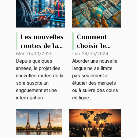
Les nouvelles
Comment
routes de la
choisir le
soie, une
programme
Mer. 26/11/2025
Lun. 24/06/2024
Depuis quelques
Aborder une nouvelle
analyse par
de séjour
années, le projet des
langue ne se limite
un expert sur
linguistique
nouvelles routes de la
pas seulement à
la Chine
idéal pour
soie suscite un
étudier des manuels
vous
engouement et une
ou à suivre des cours
interrogation...
en ligne...