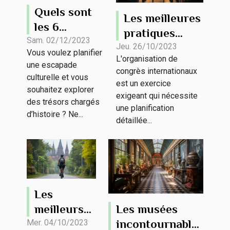
Quels sont
Les meilleures
les 6
pratiques
monuments
Sam. 02/12/2023
pour
Jeu. 26/10/2023
Vous voulez planifier
historiques
L'organisation de
l'organisation
une escapade
à visiter lors
congrès internationaux
de congrès
culturelle et vous
est un exercice
d’une sortie
souhaitez explorer
internationaux
exigeant qui nécessite
touristique
des trésors chargés
une planification
d’histoire ? Ne...
?
détaillée...
Les
Les musées
meilleurs
incontournables
itinéraires
Mer. 04/10/2023