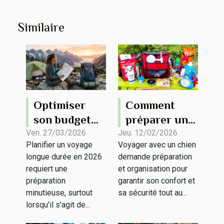
Similaire
Optimiser
Comment
son budget
préparer un
pour un
kit de voyage
Ven. 27/03/2026
Jeu. 12/02/2026
Planifier un voyage
Voyager avec un chien
voyage
pour votre
longue durée en 2026
demande préparation
longue durée
chien ?
requiert une
et organisation pour
en 2026
préparation
garantir son confort et
minutieuse, surtout
sa sécurité tout au...
lorsqu'il s'agit de...