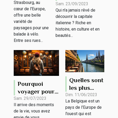
Strasbourg, au
de Rome
pour une
Sam. 23/09/2023
cœur de l'Europe,
Qui n'a jamais rêvé de
promenade
offre une belle
découvrir la capitale
à vélo à
variété de
italienne ? Riche en
Strasbourg
paysages pour une
histoire, en culture et en
balade à vélo.
beautés...
Entre ses rues...
Quelles sont
Pourquoi
les plus
voyager pour
beaux sites
Dim. 11/06/2023
son stage de
Sam. 29/07/2023
La Belgique est un
touristiques
Il arrive des moments
développement
pays de l’Europe de
de la
de la vie, vous avez
personnel ?
l’ouest qui est
envie de vous