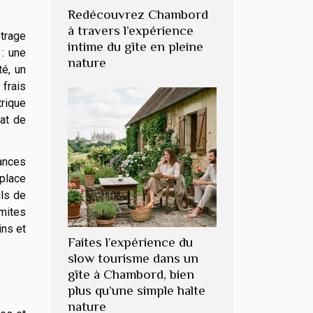
Redécouvrez Chambord
à travers l’expérience
étrage
intime du gîte en pleine
 : une
nature
té, un
frais
trique
rat de
ances
 place
ils de
mites
ins et
Faites l’expérience du
slow tourisme dans un
gîte à Chambord, bien
plus qu’une simple halte
nature