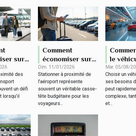
nt
Comment
Comment
ser sur
économiser sur
le véhic
ionnement
les frais de
pour vo
026
Dim. 11/01/2026
Mar. 05/08/2
oximité des
Stationner à proximité de
Choisir un véh
s centres
stationnement à
de mobil
ansport
l’aéroport représente
ses besoins d
sport ?
l'aéroport de
uvent un défi
souvent un véritable casse-
peut rapideme
Lyon
 lorsqu’il
tête budgétaire pour les
complexe, tant
voyageurs...
et...