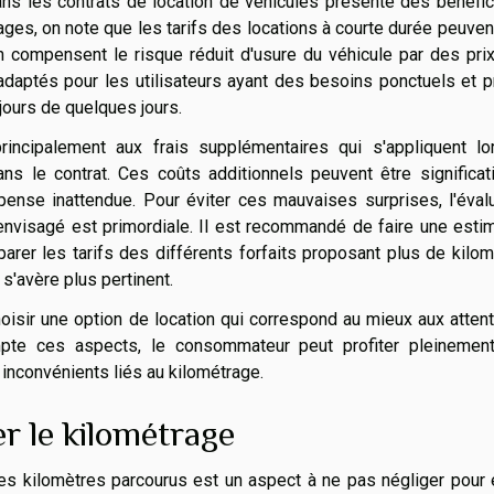
ans les contrats de location de véhicules présente des bénéfi
ages, on note que les tarifs des locations à courte durée peuven
n compensent le risque réduit d'usure du véhicule par des pri
t adaptés pour les utilisateurs ayant des besoins ponctuels et p
ours de quelques jours.
rincipalement aux frais supplémentaires qui s'appliquent lo
ans le contrat. Ces coûts additionnels peuvent être significat
ense inattendue. Pour éviter ces mauvaises surprises, l'évalu
envisagé est primordiale. Il est recommandé de faire une esti
parer les tarifs des différents forfaits proposant plus de kilo
 s'avère plus pertinent.
oisir une option de location qui correspond au mieux aux atten
mpte ces aspects, le consommateur peut profiter pleinemen
 inconvénients liés au kilométrage.
r le kilométrage
es kilomètres parcourus est un aspect à ne pas négliger pour 