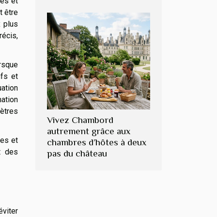
ces et
t être
x plus
récis,
rsque
ifs et
ation
mation
mètres
Vivez Chambord
autrement grâce aux
tes et
chambres d’hôtes à deux
t des
pas du château
éviter