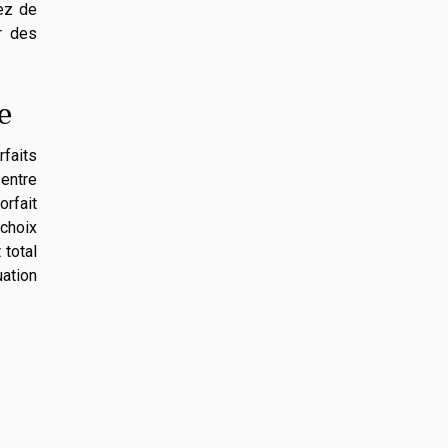
pez de
er des
e
rfaits
 entre
rfait
 choix
 total
uation