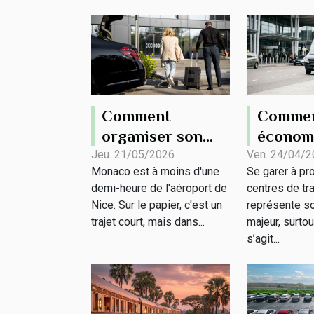
Comment
Comme
organiser son
économi
transfert de
le stat
Jeu. 21/05/2026
Ven. 24/04/2
Monaco est à moins d'une
Se garer à pr
l’aéroport de
près de
demi-heure de l'aéroport de
centres de tr
Nice à Monaco ?
de tran
Nice. Sur le papier, c'est un
représente so
trajet court, mais dans...
majeur, surtout
s’agit...