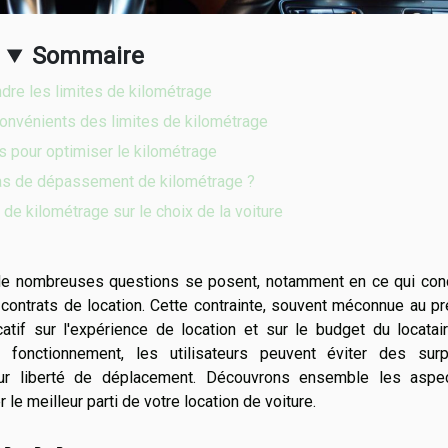
Sommaire
re les limites de kilométrage
onvénients des limites de kilométrage
s pour optimiser le kilométrage
cas de dépassement de kilométrage ?
de kilométrage sur le choix de la voiture
, de nombreuses questions se posent, notamment en ce qui con
contrats de location. Cette contrainte, souvent méconnue au p
catif sur l'expérience de location et sur le budget du locatai
 fonctionnement, les utilisateurs peuvent éviter des surp
eur liberté de déplacement. Découvrons ensemble les aspe
r le meilleur parti de votre location de voiture.