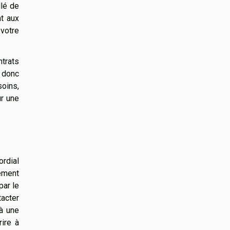
llé de
nt aux
 votre
ntrats
t donc
soins,
ur une
ordial
ement
par le
acter
 à une
ire à