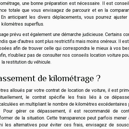
lométrage, une bonne préparation est nécessaire. Il est consei
stance totale que vous envisagez de parcourir et en la compara
. En anticipant les divers déplacements, vous pourrez ajuster
s kilomètres superflus.
 usage prévu est également une démarche judicieuse. Certains co
andis que d'autres sont plus restrictifs mais moins onéreux. Il es
posées afin de trouver celle qui correspondra le mieux à vos be
nfin, n'oubliez pas de consulter nos conseils location voiture po
a restitution du véhicule.
assement de kilométrage ?
 alloués par votre contrat de location de voiture, il est prim
tuellement, le contrat spécifie les frais liés à ce dépass
calculées en multipliant le nombre de kilomètres excédentaires 
on. Pour gérer ce dépassement, il est recommandé de cont
former de la situation. Cette transparence peut parfois mener
i les alternatives pour éviter ces frais, envisagez de souscr