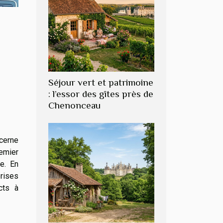
Séjour vert et patrimoine
: l’essor des gîtes près de
Chenonceau
cerne
remier
re. En
rises
cts à