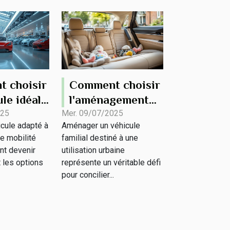
 choisir
Comment choisir
ule idéal
l'aménagement
s besoins
optimal pour un
025
Mer. 09/07/2025
icule adapté à
Aménager un véhicule
ité?
véhicule familial
e mobilité
familial destiné à une
et urbain ?
nt devenir
utilisation urbaine
 les options
représente un véritable défi
pour concilier...